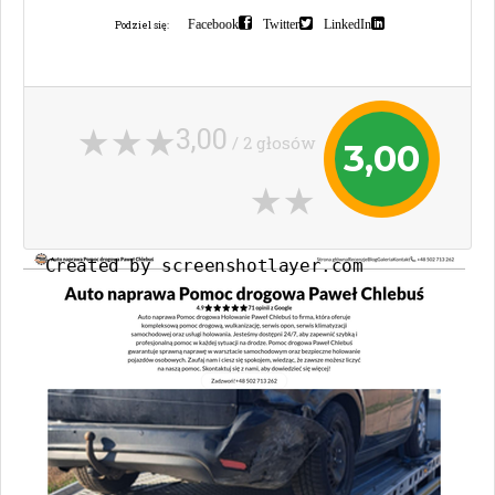
Facebook
Twitter
LinkedIn
Podziel się:
3,00
/ 2 głosów
3,00