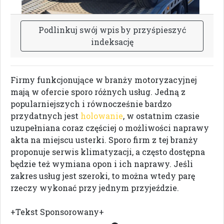
P
o
d
l
i
n
k
u
j
s
w
ó
j
w
p
i
s
b
y
p
r
z
y
ś
p
i
e
s
z
y
ć
i
n
d
e
k
s
a
c
j
ę
Firmy funkcjonujące w branży motoryzacyjnej
mają w ofercie sporo różnych usług. Jedną z
popularniejszych i równocześnie bardzo
przydatnych jest
holowanie
, w ostatnim czasie
uzupełniana coraz częściej o możliwości naprawy
akta na miejscu usterki. Sporo firm z tej branży
proponuje serwis klimatyzacji, a często dostępna
będzie też wymiana opon i ich naprawy. Jeśli
zakres usług jest szeroki, to można wtedy parę
rzeczy wykonać przy jednym przyjeździe.
+Tekst Sponsorowany+